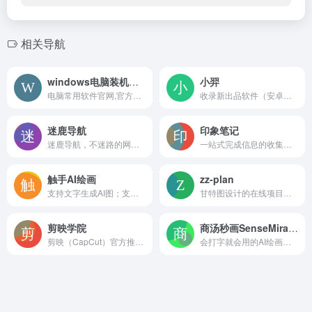
相关导航
windows电脑装机必备软件
小羿
电脑常用软件官网,官方下载
收录新出品软件（安卓、Windows、macOS、Linux、AI、鸿蒙），分享、推荐优秀软件、常用软件等
迷鹿导航
印象笔记
迷鹿导航，不迷路的网站导航，致力于为用户提供方便快捷实用的网址导航服务，帮助用户快速访问常用网站，满足用户的上网需求！收录的网站涵盖了生活服务、实用工具、资源发现、AI领域、 影音娱乐、设计灵感、站长工具、开发资源、探索发现等多个领域，让您的上网体验更加丰富多彩！
一站式完成信息的收集备份、高效记录、分享和永久保存。
触手AI绘画
zz-plan
支持文字生成AI图；支持图生图
甘特图设计的在线项目管理协作软件，旨在帮助用户高效地规划、执行和监控项目
剪映学院
商汤秒画SenseMirage
剪映（CapCut）官方推出的视频剪辑在线学习平台，专注于为用户提供从基础操作到高阶创意的全维度剪辑教学
会打字就会用的AI绘画神器，完美支持中文提示词，支持摄影、可爱、精致、赛博朋克、电影等超多风格，人人都可以是插画师！