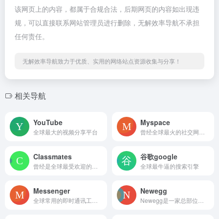
该网页上的内容，都属于合规合法，后期网页的内容如出现违
规，可以直接联系网站管理员进行删除，无解效率导航不承担
任何责任。
无解效率导航致力于优质、实用的网络站点资源收集与分享！
相关导航
YouTube
Myspace
全球最大的视频分享平台
曾经全球最火的社交网站，核心功能类似于Facebook，但更加注重个性化主页、音乐分享、博客和好友互动。
Classmates
谷歌google
曾经是全球最受欢迎的社交网络之一，专注于校友联系和同学社交的社交网络平台，主要侧重于校友重聚和学校生活的回忆，并提供一系列功能来帮助用户查找、联系和互动。
全球最牛逼的搜索引擎
Messenger
Newegg
全球常用的即时通讯工具，允许用户通过 文字、语音、视频 进行交流，并支持 群聊、文件传输、表情贴纸、加密聊天等功能，适合与海外朋友、同事、客户保持联系。
Newegg是一家总部位于美国的电子商务公司，专注于电子产品和电脑硬件的销售。