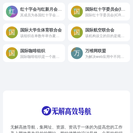
红十字会与红新月会国际联合会
国际红十字委员会(ICRC)
其成员为各国红十字会或红新月会）是一个遍布全球的志愿救援组织，目的为推动“国际红十字与红新月运动”，是全世界组织最庞大，也是最具影响力的类似组织，除了许多国家立法保障其特殊位阶外，战争时红十字也常与政府、军队紧密合作。
国际红十字委员会(ICRC)的官方网络窗口，它全方位展示了该组织在全球人道主义救援领域的核心使命、工作动态、援助成果以及所秉持的原则
国际大学生体育联合会
国际航空联合会
该组织在单数年举办夏季和冬季世界大学生运动会，在双数年举办世界大学生锦标赛，伴随着岁月的流逝，这些比赛日益成熟，也越来越成功。
该机构设立的目的是规范所有航空运动的标准，包含载人和非载人机具（例如模型飞机），其管辖的航空活动包括特技飞行、模型飞机、航天记录、通用航空、滑翔机、悬挂式滑翔&amp;飞行伞等。
国际咖啡组织
万维网联盟
国际咖啡组织是一个政府间的组织，1963年成立于伦敦。由咖啡进口国和出口国组成。组织负责实施《国际咖啡公约》并致力于通过国际合作来改善世界咖啡产业的状况。
为解决web应用中不同平台、技术和开发者带来的不兼容问题，保障Web信息的顺利和完整流通，万维网联盟制定了一系列标准并督促Web应用开发者和内容提供者遵循这些标准。
无解高效导航，集网址、资源、资讯于一体的为提高您的工作