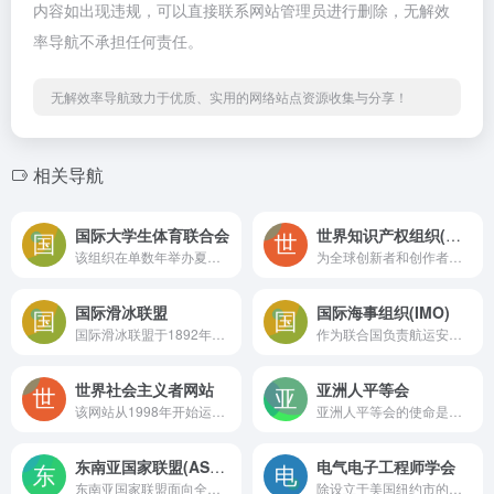
内容如出现违规，可以直接联系网站管理员进行删除，无解效
率导航不承担任何责任。
无解效率导航致力于优质、实用的网络站点资源收集与分享！
相关导航
国际大学生体育联合会
世界知识产权组织(WIPO)
该组织在单数年举办夏季和冬季世界大学生运动会，在双数年举办世界大学生锦标赛，伴随着岁月的流逝，这些比赛日益成熟，也越来越成功。
为全球创新者和创作者服务，确保创意能安全转化为市场价值
国际滑冰联盟
国际海事组织(IMO)
国际滑冰联盟于1892年在荷兰成立，总部位于瑞士洛桑，现时已有80个成员国加入，中国在1956年加入su.org
作为联合国负责航运安全、安保以及防止船舶造成海洋和大气污染的专门机构
世界社会主义者网站
亚洲人平等会
该网站从1998年开始运作，主要财源来自捐款。世界社会主义者网站的内容包括政治、文化与历史评论，以14种语言发行。
亚洲人平等会的使命是推动亚裔和其他少数族裔社区的发展和自治，并促进全美各地社区的和谐和公正。
东南亚国家联盟(ASEAN)
电气电子工程师学会
东南亚国家联盟面向全球的官方信息发布平台
除设立于美国纽约市的总部以外，电气电子工程师学会亦在全球150多个国家拥有分会，并且还有35个专业学会及2个联合会。其每年均会发表多种杂志、学报、书籍，亦举办至少300次的专业会议。目前，该学会在工业界所定义的标准有着极大的影响。