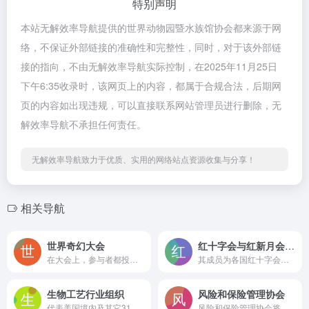
特别声明
本站无解效率导航提供的世界动物园暨水族馆协会都来源于网
络，不保证外部链接的准确性和完整性，同时，对于该外部链
接的指向，不由无解效率导航实际控制，在2025年11月25日
下午6:35收录时，该网页上的内容，都属于合规合法，后期网
页的内容如出现违规，可以直接联系网站管理员进行删除，无
解效率导航不承担任何责任。
无解效率导航致力于优质、实用的网络站点资源收集与分享！
相关导航
世界奇幻大会
红十字会与红新月会国际联合会
在大会上，参与者都投票从上年度内的作品中选出雨果奖的获奖者，并公布于世。雨果奖是一个颁发给科幻或奇幻小说的文学奖，与星云奖（Nebula Award）同为科幻界最受瞩目的年度奖项。此外，世界奇幻奖（World Fantasy Awards）也是在世界奇幻大会上颁发的。
其成员为各国红十字会或红新月会）是一个遍布全球的志愿救援组织，目的为推动“国际红十字与红新月运动”，是全世界组织最庞大，也是最具影响力的类似组织，除了许多国家立法保障其特殊位阶外，战争时红十字也常与政府、军队紧密合作。
生物工艺行业组织
风险和保险管理协会
代表美国境内及其它31个国家的1100多家生物技术公司、学术机构、国家生物技术中心和相关机构的利益。BIO成员参与医疗保健、农业、工业及环境领域生物技术产品的研发。
风险和保险管理协会将网络、专业发展和教育机会带给1万多个风险管理专业人士会员，遍及120多个国家。