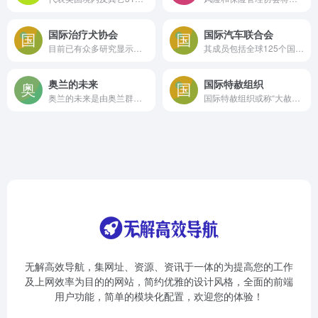
国际治疗犬协会
国际汽车联合会
目前已有众多研究显示，舒压犬确实能帮助人增加快乐、平静，提升整体幸福感。另外，经过训练的“嗅癌犬”，其癌症识别率可以高达97%，国外有些医院还通过医疗犬嗅病人尿液来判断病人是否患有前列腺疾病。
其成员包括全球125个国家的213个组织，总部位于法国巴黎（未来将迁至瑞士苏黎世），现任主席法国人让•托德（Jean Todt）。
奥兰的未来
国际特赦组织
奥兰的未来是由奥兰群岛的一个分裂主义政党创办的网站。该政党的诉求是使奥兰群岛成为一个独立的国家，创建网站的目的是为了宣扬他们一直坚持的独立理念，为政党提供一个宣传和信息平台。
国际特赦组织或称“大赦国际”，创立于1961年，是一个人权监察的国际性非政府组织，其成员主要由世界各国民间人士组成
无解高效导航，集网址、资源、资讯于一体的为提高您的工作
及上网效率为目的的网站，简约优雅的设计风格，全面的前端
用户功能，简单的模块化配置，欢迎您的体验！