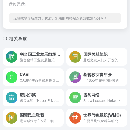
任何责任。
无解效率导航致力于优质、实用的网络站点资源收集与分享！
相关导航
联合国工业发展组织(UNIDO)
国际美慈组织
聚焦全球工业发展相关事务，致力于推动可持续工业发展，为实现联合国可持续发展目标助力
通过激发人们未开发的潜能，创造持续的改变。美慈自1979年成立以来，已经为107个国家提供了19.5亿美元的资助。
CABI
基督教女青年会
CABI的使命是帮助指导成员国更加科学高效的从事农业活动和环境保护工作。这些措施包括发展科学项目和研究，以及提供微生物服务
于1855年在英国伦敦创办，现总部位于瑞士日内瓦，是一个国际性组织，也是全球最大的妇女组织。
诺贝尔奖
雪豹网络
诺贝尔奖（Nobel Prize）是以瑞典著名的化学家、硝化甘油炸药的发明人阿尔弗雷德·贝恩哈德·诺贝尔的部分遗产（3100万瑞典克朗）作为基金创立的。
Snow Leopard Network
国际民主联盟
世界气象组织(WMO)
是全球保守主义和中间偏右政党所成立的跨国性政党联盟，总部设在英国伦敦，由56个民主国家的70多个政党组成。
主要围绕气象科学研究、气候监测、极端天气预警以及国际气象合作等方面展开，致力于为全球提供气象相关信息与服务