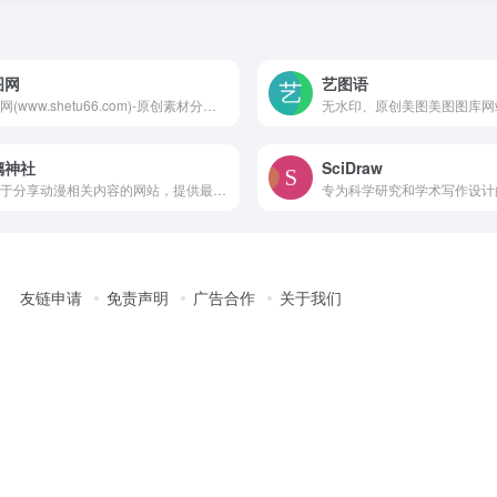
图网
艺图语
设图网(www.shetu66.com)-原创素材分享平台
无水印、原创美图美图图库网
璃神社
SciDraw
专注于分享动漫相关内容的网站，提供最新的动漫资讯、漫画推荐和游戏信息
友链申请
免责声明
广告合作
关于我们