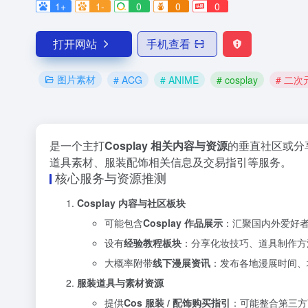
1+
1-
0
0
0
打开网站
手机查看
图片素材
# ACG
# ANIME
# cosplay
# 二次
是一个主打
Cosplay 相关内容与资源
的垂直社区或分享
道具素材、服装配饰相关信息及交易指引等服务。
核心服务与资源推测
Cosplay 内容与社区板块
可能包含
Cosplay 作品展示
：汇聚国内外爱好
设有
经验教程板块
：分享化妆技巧、道具制作方
大概率附带
线下漫展资讯
：发布各地漫展时间、
服装道具与素材资源
提供
Cos 服装 / 配饰购买指引
：可能整合第三方