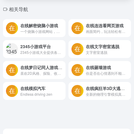
相关导航
在线解密烧脑小游戏
在线连连看网页游戏
一个烧脑小游戏网站，让你需要在网站里找到线索才能进入下一关
画面简约，玩法轻松有趣，一起来闯关试试吧
2345小游戏平台
在线文字密室逃脱
2345小游戏大全提供各种绿色、安全、健康的小游戏,包含儿童喜欢的做蛋糕小游戏,做饭小游戏,女生喜欢的化妆小游戏,mm小游戏,手机游戏,连连看小游戏,双人小游戏,美女小游戏,在线小游戏,单人/双人小游戏,闯关小游戏等各种好玩的在线小游戏。
文字密室逃脱
在线梦日记同人游戏大全-YNOproject
在线砸墙游戏
喜欢2D风格、探险、收集的朋友推荐尝试一下！网站可以在线多人联机梦日记同人游戏，有了其他玩家的陪伴才显得不那么孤单。。。
你是否在心情遇到不顺时，看到一睹白墙你有没有想过拿一把大铁锤将他砸个稀烂？
在线模拟汽车
在线疯狂羊3D大逃杀-Crazy Cattle 3D
Endless driving zen
全新的物理引擎模拟真实绵羊动作，同时也带来了相当震撼的视觉效果