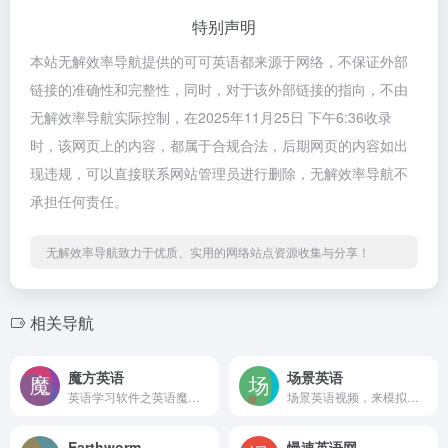
特别声明
本站无解效率导航提供的可可英语都来源于网络，不保证外部
链接的准确性和完整性，同时，对于该外部链接的指向，不由
无解效率导航实际控制，在2025年11月25日 下午6:36收录
时，该网页上的内容，都属于合规合法，后期网页的内容如出
现违规，可以直接联系网站管理员进行删除，无解效率导航不
承担任何责任。
无解效率导航致力于优质、实用的网络站点资源收集与分享！
相关导航
魔方英语
场景英语
英语学习软件之英语魔方秀,其课程基于最适合英语学习的电影和美剧，可以安装手机英语学习软件英语魔方秀或者直接在魔方英语官网在线看电影学英语,练习口语,提高听力,最终整体提高英语水平.英语魔方秀是最专业的看电影追美剧学英语的英语学习软件.
场景英语视频，来模拟营造出了良好的英语语言环境
Earthworm
慢速英语网