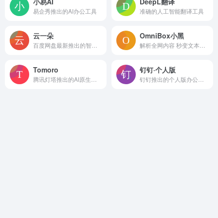
小易AI
DeepL翻译
易企秀推出的AI办公工具
准确的人工智能翻译工具
云一朵
OmniBox小黑
百度网盘最新推出的智能助理
解析全网内容 秒变文本生产力
Tomoro
钉钉·个人版
腾讯灯塔推出的AI原生大数据分析工具
钉钉推出的个人版办公应用程序，内置AI智能助手，可进行AI创作、AI对话、AI绘画