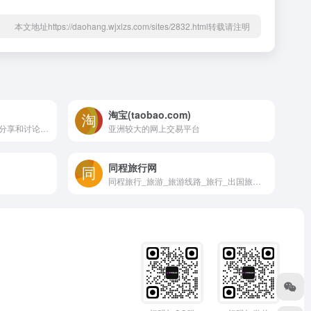
本文地址https://daohang.wjxlzs.com/sites/2832.html转载请注明
淘宝(taobao.com)
一个问答社区，也是一个内容分享和讨论的场所。
亚洲较大的网上交易平台
同程旅行网
同程旅行_旅游_旅游线路_旅行_出国旅游_自驾游_周边游_旅游网站