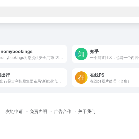
onomybookings
知乎
Economybookings为您提供安全,可靠,方便的海外租车服务,全球400万用户信赖,预订无限制
操出行
在线PS
曹操出行是吉利控股集团布局“新能源汽车共享生态”的战略性投资业务，舒适静谧，认证司机提供更加专业、安全、优质服务，公司设有专车、公务用车等多种业务
在线ps图片处理（合集）
友链申请
免责声明
广告合作
关于我们