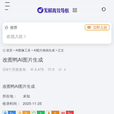
推荐
立即入驻
欢迎入驻！
首页
•
AI图像工具
•
AI图片插画生成
•
正文
改图鸭AI图片生成
9个月前发布
2,475
0
0
改图鸭AI图片生成
所在地：
未知
收录时间：
2025-11-25
2+
3-
1
0
3+