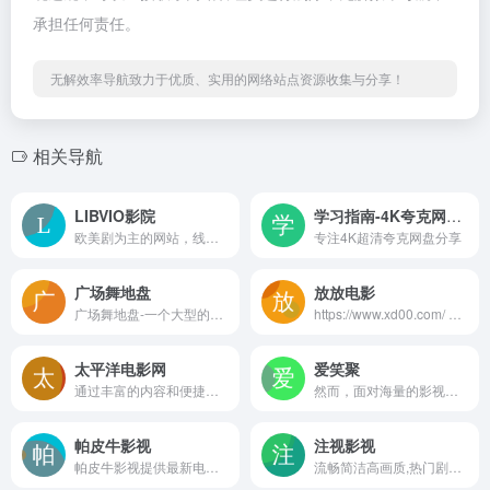
承担任何责任。
无解效率导航致力于优质、实用的网络站点资源收集与分享！
相关导航
LIBVIO影院
学习指南-4K夸克网盘分享
欧美剧为主的网站，线路比较稳定，但是国产和动漫类资源较少
专注4K超清夸克网盘分享
广场舞地盘
放放电影
广场舞地盘-一个大型的广场舞视频大全交流资源下载网站，收录最新最全的广场舞教学视频，最新视频第一时间发布，并提供免费的视频、MP3舞曲下载，设有各大知名舞队和热门舞曲视频专辑，寻找视频更方便简单。
https://www.xd00.com/ 是 聚焦数字资源...
太平洋电影网
爱笑聚
通过丰富的内容和便捷的服务，太平洋电影网成为了电影爱好者和投资者的首选平台，为大家带来无与伦比的观影乐趣。无论是想了解最新影讯，还是寻找影院加盟机会，这里都能满足您的需求。
然而，面对海量的影视资源，如何快速找到心仪的影片，享受高清流畅的观影体验，成为了不少影视爱好者的难题。今天，就让我们一起走进"爱笑聚"官网，探索这个集高清蓝光电影、电视剧于一体的影视资源宝库。
帕皮牛影视
注视影视
帕皮牛影视提供最新电影、电视剧、动漫、综艺在线观看，海量正版高清视频免费观看，支持手机电脑同步观看，更新快，画质好，打造极致追剧体验。papiniu.com/
流畅简洁高画质,热门剧、热门番剧、冷门电影免费在线观看