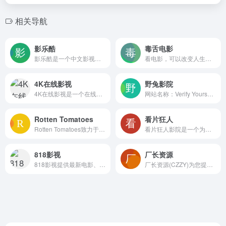
相关导航
影乐酷
毒舌电影
影乐酷是一个中文影视资料库平台，为用户提供最新电影介绍、剧情、剧照、演员表、票房、正片、预告片视频等影视资料在线服务。在这里可以对感兴趣的电影评分、发表影评等兴趣互动，记录你的影视生活！
看电影，可以改变人生！奈飞Netflix免费看，每天更新热火欧美日韩剧，最新韩国电影，在线免费电影网，VIP视频免费看！毒舌电影-dushe.app
4K在线影视
野兔影院
4K在线影视是一个在线免费播放高清电影，电视剧，动漫，综艺和短剧的综合影视网站。其以播放速度快，资源多，界面干净整洁而被大家熟知。希望在这里能给大家带来一丝轻松惬意的时刻。
网站名称：Verify Yourself 网站地址：http...
Rotten Tomatoes
看片狂人
Rotten Tomatoes致力于帮助观众做出明智的观影选择，同时也是影迷获取最新娱乐资讯的理想之地。无论是期待的新片还是经典重映，Rotten Tomatoes都能为您提供全面的视听体验。
看片狂人影院是一个为影迷剧迷朋友们建立的可免费在线观看影视,免费超前点播,下载高清视频资源的网站
818影视
厂长资源
818影视提供最新电影、电视剧、动漫、综艺在线观看，海量正版高清视频免费观看，支持手机电脑同步观看，更新快，画质好，打造极致追剧体验。qwqw818.sbs/
厂长资源(CZZY)为您提供海量1080p经典影视免费观看！