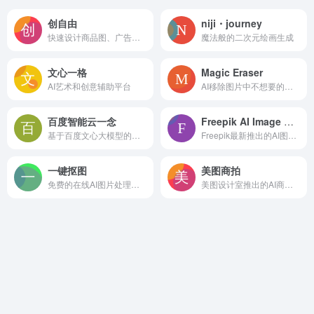
创自由
niji・journey
快速设计商品图、广告图的AI作图工具
魔法般的二次元绘画生成
文心一格
Magic Eraser
AI艺术和创意辅助平台
AI移除图片中不想要的物体
百度智能云一念
Freepik AI Image Generator
基于百度文心大模型的多模态内容创作平台
Freepik最新推出的AI图片生成工具
一键抠图
美图商拍
免费的在线AI图片处理工具
美图设计室推出的AI商拍工具