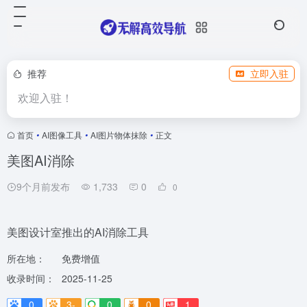
推荐
立即入驻
欢迎入驻！
首页
•
AI图像工具
•
AI图片物体抹除
•
正文
美图AI消除
9个月前发布
1,733
0
0
美图设计室推出的AI消除工具
所在地：
免费增值
收录时间：
2025-11-25
0
3-
0
0
1