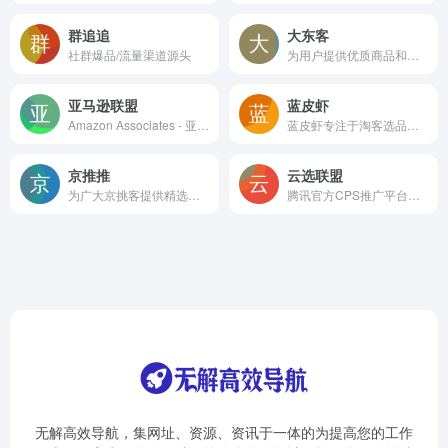
群追追
大东客
社群爆品/流量渠道源头
为用户提供优质商品和高效的推广工具
亚马逊联盟
蓝皮虾
Amazon Associates - 亚马逊的联盟营销计划
蓝皮虾专注于淘客选品库，支持淘拼京三大电商平台，AI智能算法筛选全网优质商品，赋能淘客精细化运营，一键发单。蓝皮虾，让选品更简单！
京推推
云选联盟
为广大京挑客提供精选商品和采集群发软件
腾讯官方CPS推广平台，汇聚低价高佣的品牌好物，并整合全网流量推广商品，助力商家销量倍增，为推广者带来丰厚收入。
无解高效导航，集网址、资源、资讯于一体的为提高您的工作