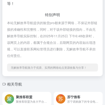
等！
特别声明
本站无解效率导航提供的验货pro都来源于网络，不保证外部链
接的准确性和完整性，同时，对于该外部链接的指向，不由无
解效率导航实际控制，在2025年11月25日 下午6:48收录时，
该网页上的内容，都属于合规合法，后期网页的内容如出现违
规，可以直接联系网站管理员进行删除，无解效率导航不承担
任何责任。
无解效率导航致力于优质、实用的网络站点资源收集与分享！
相关导航
聚推客联盟
苏宁推客
聚推客联盟为各大平台官方授权的工具商和服务商，专注为用户提供免费赚钱的CPS、CPA等推广活动，并支持开放API接口，随时随地推广赚钱，佣金高、结算快，满足用户对淘宝、天猫、京东、拼多多、唯品会、美团、饿了么等衣、食、住、行在内的多平台资源整合需求。
苏宁易购旗下的专业电商推广平台