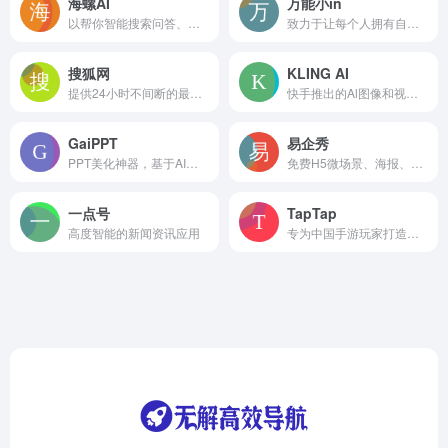
海螺AI
万能小in
以帮你智能搜索问答、精准识图解析、沉浸语音通话、专业/创意写作、文档速读总结
致力于让每个人拥有自己的AI 小模型。不止是工具,更是AI学习伙伴!
搜狐网
KLING AI
提供24小时不间断的最新资讯和多种网络服务
快手推出的Al图像和视频创作平台
GaiPPT
易企秀
PPT美化神器，基于AI智能辅助
免费H5微场景、海报、长图、表单、视频、互动游戏、画册、数字人、建站、小程序等制作工具及企业微信私域数字智能营销平台
一点号
TapTap
高度智能的新闻资讯应用
专为中国手游玩家打造的推荐高品质手游的分享社区