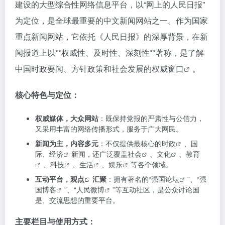
建设的大型综合性网络信息平台，以“网上的人民日报”
为定位，是全球最重要的中文新闻网站之一。作为国家
重点新闻网站，它依托《人民日报》的深厚背景，在新
闻报道上以**权威性、及时性、深刻性**著称，是了解
中国时政要闻、方针政策和社会发展的权威窗口
。
核心特色与定位：
权威媒体，大众网站
：既保持党报的严肃性与公信力，
又采用丰富的网络传播形式，服务于广大网民。
新闻为主，内容多元
：不仅提供最核心的
时政
、国
际、
经济
新闻，还广泛覆盖
社会
、
文化
、
教育
、
科技
、
生活
、
娱乐
等各个领域。
互动平台，
观点
汇聚
：拥有著名的“
强国论坛
”、“
强
国博客
”、“
人民微博
”等互动社区，是公众讨论国
是、交流思想的重要平台。
主要栏目与使用方式：