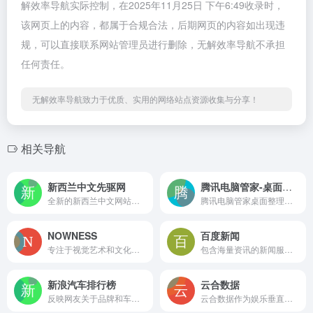
解效率导航实际控制，在2025年11月25日 下午6:49收录时，
该网页上的内容，都属于合规合法，后期网页的内容如出现违
规，可以直接联系网站管理员进行删除，无解效率导航不承担
任何责任。
无解效率导航致力于优质、实用的网络站点资源收集与分享！
相关导航
新西兰中文先驱网
腾讯电脑管家-桌面整理
全新的新西兰中文网站，将为新西兰华人提供高质量的新闻资讯
腾讯电脑管家桌面整理工具是腾讯公司推出的一款桌面管理软件
NOWNESS
百度新闻
专注于视觉艺术和文化内容的分享与推广
包含海量资讯的新闻服务平台
新浪汽车排行榜
云合数据
反映网友关于品牌和车型的热度、销量、网友口碑等的综合评价
云合数据作为娱乐垂直行业的大数据平台，深度挖掘行业数据，并以机器学习为技术基础，建立核心竞争力。 公司推出的基于机器学习的“有效播放”计算，实现了网络点击量去水分，为行业评估影视作品的网络真实播放表现提供了标尺。云合数据践行数据、工具、洞察全面开放合作，致力提升娱乐行业内容生产、营销、变现效率。