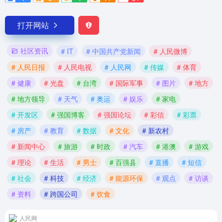
打开网站
社区资讯
# IT
# 中国共产党新闻
# 人民微博
# 人民日报
# 人民电视
# 人民网
# 传媒
# 体育
# 健康
# 光盘
# 台湾
# 国际军事
# 图片
# 地方
# 地方领导
# 天气
# 奥运
# 娱乐
# 家电
# 开发区
# 强国博客
# 强国论坛
# 彩信
# 彩票
# 房产
# 教育
# 数据
# 文化
# 新农村
# 新闻中心
# 旅游
# 时政
# 汽车
# 港澳
# 游戏
# 理论
# 生活
# 男士
# 百强县
# 直播
# 短信
# 社会
# 科技
# 经济
# 能源环保
# 观点
# 访谈
# 资料
# 跨国公司
# 饮食
人民网