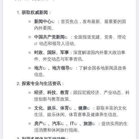
获取权威新闻
：
新闻中心
：首页焦点，发布最新、最重要的国
内外要闻。
中国共产党新闻
：全面报道党建、党务、
理论
动态和领导人活动。
时政、国际、军事
：深度解读国内外重大政治事
件、外交动态与军事资讯。
地方
、
地方领导
：了解全国各地新闻及政务
信息。
探索专业与生活资讯
：
经济、科技、教育
：跟踪宏观经济、产业动态、科
技创新与教育政策。
文化、娱乐、
体育
、
健康
：获取丰富的文化
生活、娱乐休闲、体育赛事及健康养生信息。
房产
、
汽车
、
IT
、
旅游
：提供实用的生
活消费和休闲旅行指南。
利用多媒体与互动功能
：