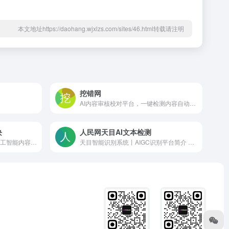
本文地址https://daohang.wjxlzs.com/sites/46.html转载请注明
挖错网
AI内容审核校对平台，一键检测内容自动纠错
块
人民网天目AI文本检测
MyDetector：免费、精准的人工智能内容检测工具 网站...
天目智能识别系统丨AIGC识别平台简介 平台概述 天目智能识...