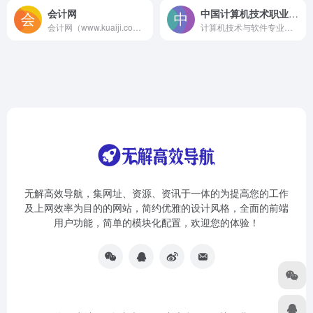
会计网
中国计算机技术职业资格网
会计网（www.kuaiji.com）始于1996年，是注册会计师、税务师、中级会计师的会计行业门户。会计网集会计行业资讯、会计人交流、会计网校、会计考试为一体，通过会计网、会计网app及小程序、会计网公众号等服务千万会计人转型升级，注册会计师成长家园！
计算机技术与软件专业技术资格（水平）考试职业资格网
无解高效导航，集网址、资源、资讯于一体的为提高您的工作
及上网效率为目的的网站，简约优雅的设计风格，全面的前端
用户功能，简单的模块化配置，欢迎您的体验！