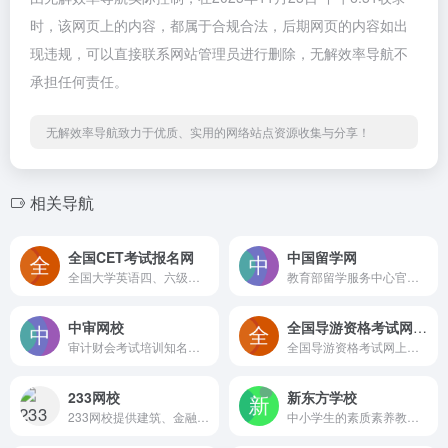
时，该网页上的内容，都属于合规合法，后期网页的内容如出
现违规，可以直接联系网站管理员进行删除，无解效率导航不
承担任何责任。
无解效率导航致力于优质、实用的网络站点资源收集与分享！
相关导航
全国CET考试报名网
中国留学网
全国大学英语四、六级考试(CET）
教育部留学服务中心官方网站，是留学领域的权威枢纽
中审网校
全国导游资格考试网上报名系统
审计财会考试培训知名品牌中审网校是审计网.中国旗下网络教育机构，专业提供国际注册内部审计师(CIA)、审计职称(含初级审计师、中级审计师、高级审计师)、反舞弊师CAP、IT审计师CISA、内控师CICS、反洗钱CAMS、法务会计师FCPA、数字化会计师GDA、全球财务领导力与风险评估师GFLRA等考试的培训服务以及后续教育等。
全国导游资格考试网上报名系统
233网校
新东方学校
233网校提供建筑、金融、职业、财经等4大类多种考试的在线培训、考试资讯、免费题库等考试服务，是拥有20年品牌的一站式学习网站。
中小学生的素质素养教育、面向出国留学人群的语言培训及咨询服务、面向大学生和在职人士的考试培训和职业发展培训