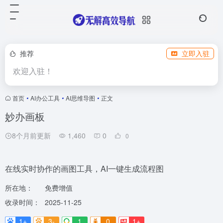
推荐
立即入驻
欢迎入驻！
首页
•
AI办公工具
•
AI思维导图
•
正文
妙办画板
8个月前更新
1,460
0
0
在线实时协作的画图工具，AI一键生成流程图
所在地：
免费增值
收录时间：
2025-11-25
1+
3-
1
0
1+