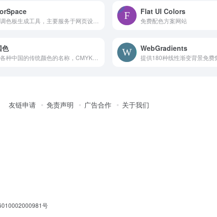
orSpace
Flat UI Colors
在线调色板生成工具，主要服务于网页设计师
免费配色方案网站
国色
WebGradients
提供各种中国的传统颜色的名称，CMYK值，RGB值，16进制表示。AI制作中国色图片和视频
提供180种线性渐变背景免费
友链申请
免责声明
广告合作
关于我们
10002000981号