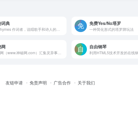
韵词典
免费Yes/No塔罗
AZRhymes 作词者，说唱歌手和诗人的押韵词典
一种简化形式的塔罗牌玩法
秘网
自由钢琴
神秘网（www.神秘网.com）汇集灵异事件、真实鬼故事、外星人图片、UFO图片、中国UFO事件、科幻故事、奇人怪事、怪病、野史、考古、奇闻网、趣事网、神秘论坛、神秘网、未解之谜、神秘事件、超自然现象等内容。
利用HTML5技术开发的在线
友链申请
免责声明
广告合作
关于我们