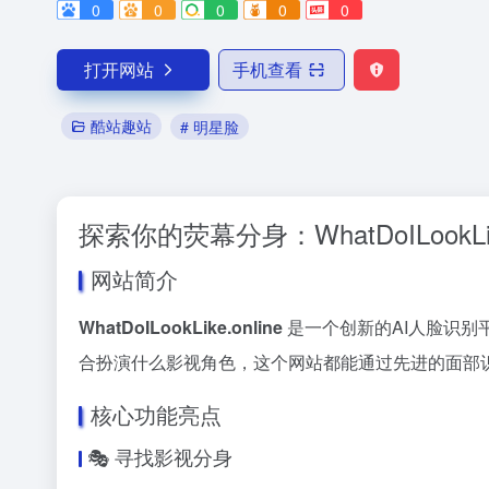
0
0
0
0
0
打开网站
手机查看
酷站趣站
# 明星脸
探索你的荧幕分身：WhatDoILookLik
网站简介
WhatDoILookLike.online
是一个创新的AI人脸识别
合扮演什么影视角色，这个网站都能通过先进的面部
核心功能亮点
🎭 寻找影视分身