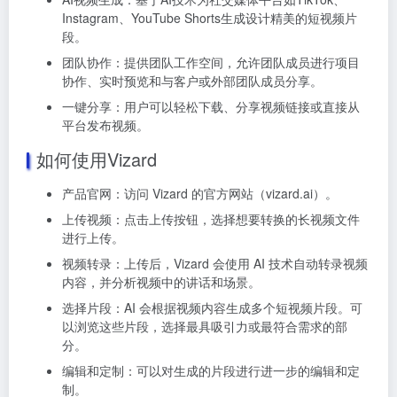
Instagram、YouTube Shorts生成设计精美的短视频片
段。
团队协作：提供团队工作空间，允许团队成员进行项目
协作、实时预览和与客户或外部团队成员分享。
一键分享：用户可以轻松下载、分享视频链接或直接从
平台发布视频。
如何使用Vizard
产品官网：访问 Vizard 的官方网站（vizard.ai）。
上传视频：点击上传按钮，选择想要转换的长视频文件
进行上传。
视频转录：上传后，Vizard 会使用 AI 技术自动转录视频
内容，并分析视频中的讲话和场景。
选择片段：AI 会根据视频内容生成多个短视频片段。可
以浏览这些片段，选择最具吸引力或最符合需求的部
分。
编辑和定制：可以对生成的片段进行进一步的编辑和定
制。