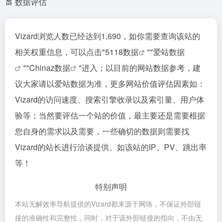
数据评估
Vizard浏览人数已经达到1,690，如你需要查询该站的
相关权重信息，可以点击"
5118数据
""
爱站数据
""
Chinaz数据
"进入；以目前的网站数据参考，建
议大家请以爱站数据为准，更多网站价值评估因素如：
Vizard的访问速度、搜索引擎收录以及索引量、用户体
验等；当然要评估一个站的价值，最主要还是需要根据
您自身的需求以及需要，一些确切的数据则需要找
Vizard的站长进行洽谈提供。如该站的IP、PV、跳出率
等！
特别声明
本站无解效率导航提供的Vizard都来源于网络，不保证外部链
接的准确性和完整性，同时，对于该外部链接的指向，不由无