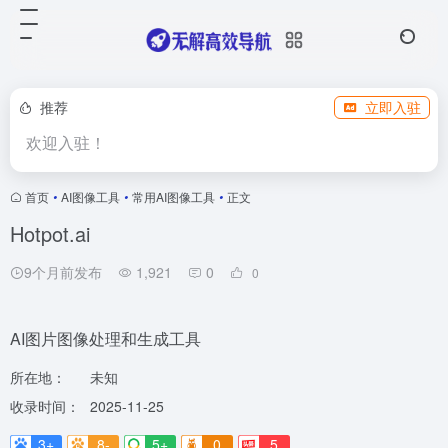
推荐
立即入驻
欢迎入驻！
首页
•
AI图像工具
•
常用AI图像工具
•
正文
Hotpot.ai
9个月前发布
1,921
0
0
AI图片图像处理和生成工具
所在地：
未知
收录时间：
2025-11-25
3+
8-
5+
0
5