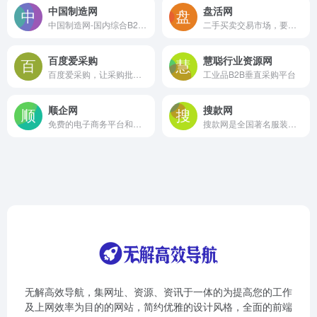
中国制造网
盘活网
中国制造网-国内综合B2B电子商务平台，覆盖全行业品类：工业品、原材料、家居百货和商务服务等。为供应商提供免费搭建企业展厅、免费发布产品、移动营销及深度推广服务，帮助供应商获取商机。为采购商提供采购寻源、采供协同、采购管理、在线交易、供应链金融等服务，帮助企业提升采购效率、降低采购成本。
二手买卖交易市场，要买卖二手设备，就上盘活网!
百度爱采购
慧聪行业资源网
百度爱采购，让采购批发变得更简单。
工业品B2B垂直采购平台
顺企网
搜款网
免费的电子商务平台和在线114黄页网站
搜款网是全国著名服装批发平台，覆盖广州杭州普宁各大服装批发市场，提供男装女装童装一手货源批发，款式全，每日上新，价格低。支持一键铺货，一件代发，以图搜款。欢迎采购。
无解高效导航，集网址、资源、资讯于一体的为提高您的工作
及上网效率为目的的网站，简约优雅的设计风格，全面的前端