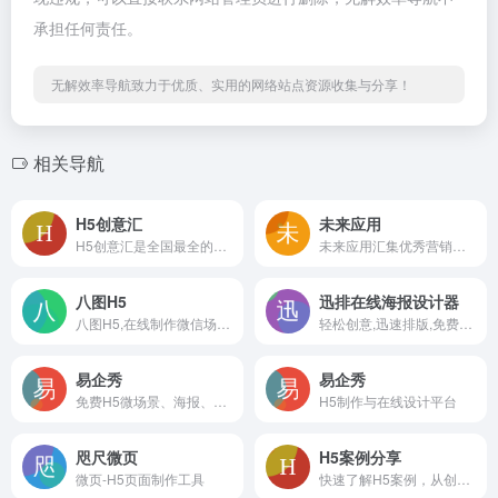
承担任何责任。
无解效率导航致力于优质、实用的网络站点资源收集与分享！
相关导航
H5创意汇
未来应用
H5创意汇是全国最全的H5创意案例分享平台，第一时间分享最好玩最有创意的H5互动展示
未来应用汇集优秀营销创新案例，关注h5案例欣赏、融媒体创新、裂变营销、私域流量、微信朋友圈广告创意、ai营销等前沿营销技术趋势，为新媒体运营人员打造一个良好的创意分享平台
八图H5
迅排在线海报设计器
八图H5,在线制作微信场景网站,h5在线制作工具
轻松创意,迅速排版,免费在线设计神器|图片编辑_海报设计_图片设计_poster-design
易企秀
易企秀
免费H5微场景、海报、长图、表单、视频、互动游戏、画册、数字人、建站、小程序等制作工具及企业微信私域数字智能营销平台
H5制作与在线设计平台
咫尺微页
H5案例分享
微页-H5页面制作工具
快速了解H5案例，从创意角度和技术角度，讨论H5案例。适合人群：产品经理，宣传策划，设计师，技术开发工程师，新媒体，爱好创意的小伙伴必备~