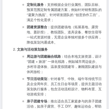
定制化服务
：支持根据企业行业属性、团队目标、
预算范围定制专属团建方案，例如针对销售团队的
“凝聚力挑战”、针对研发团队的 “创意协作工坊”，
满足个性化需求；
团建资源整合
：提供团建场地（拓展基地、露营
地、轰趴馆）、教练团队、道具设备、餐饮住宿等
一站式资源对接，无需企业单独对接多个供应商，
降低策划沟通成本。
文旅与活动策划服务
周边游与团建融合线路
：结合本地文旅资源，设计
“团建 + 旅游” 一体化线路，例如城市周边徒步、
乡村非遗体验、温泉度假团建等，兼顾团队建设与
休闲放松；
节日活动策划
：针对春节、中秋、端午等传统节日
及企业周年庆、员工生日会等场景，提供主题活动
策划执行服务，包含活动流程设计、物料布置、互
动游戏安排；
亲子团建专场
：推出适合员工家庭参与的亲子团建
活动，如亲子露营、手工 DIY、趣味运动会，帮助