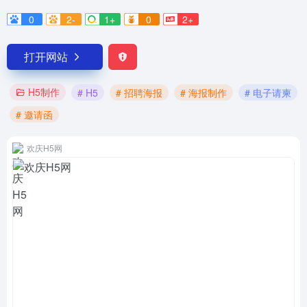
0
2-
1+
0
2+
打开网站
H5制作
# H5
# 招聘海报
# 海报制作
# 电子请柬
# 邀请函
欢庆H5网