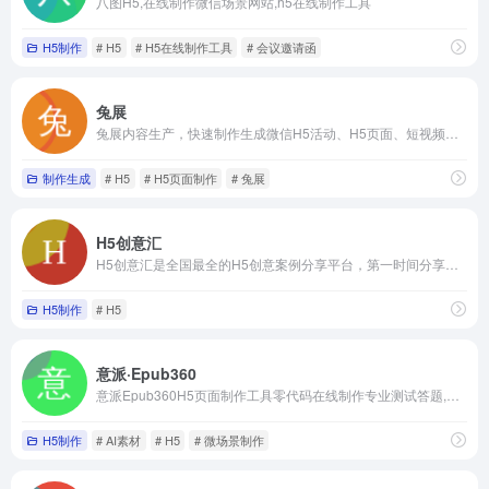
八图H5,在线制作微信场景网站,h5在线制作工具
H5制作
# H5
# H5在线制作工具
# 会议邀请函
兔展
兔展内容生产，快速制作生成微信H5活动、H5页面、短视频、抽奖、测试、助力、裂变、红包、分销、拼团等小程序、小游戏等
制作生成
# H5
# H5页面制作
# 兔展
H5创意汇
H5创意汇是全国最全的H5创意案例分享平台，第一时间分享最好玩最有创意的H5互动展示
H5制作
# H5
意派·Epub360
意派Epub360H5页面制作工具零代码在线制作专业测试答题,视频H5,微信邀请函,H5小游戏,合成微信头像海报,表单收集,抽奖H5,招聘,节日祝福贺卡,微杂志等创意营销互动网页,并可直接微信发布
H5制作
# AI素材
# H5
# 微场景制作