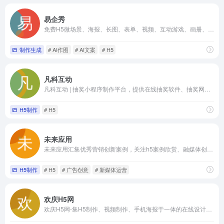
易企秀
免费H5微场景、海报、长图、表单、视频、互动游戏、画册、数字人、建站、小程序等制作工具及企业微信私域数字智能营销平台
制作生成
# AI作图
# AI文案
# H5
凡科互动
凡科互动 | 抽奖小程序制作平台，提供在线抽奖软件、抽奖网页，海量H5小游戏0元体验，上百种H5营销玩法适用于多种活动场景，1分钟免费创建H5抽奖，一键生成！互动H5营销效果佳，助力于中小企业自主营销。
H5制作
# H5
未来应用
未来应用汇集优秀营销创新案例，关注h5案例欣赏、融媒体创新、裂变营销、私域流量、微信朋友圈广告创意、ai营销等前沿营销技术趋势，为新媒体运营人员打造一个良好的创意分享平台
H5制作
# H5
# 广告创意
# 新媒体运营
欢庆H5网
欢庆H5网-集H5制作、视频制作、手机海报于一体的在线设计平台 - 西安聚讯网络科技有限公司