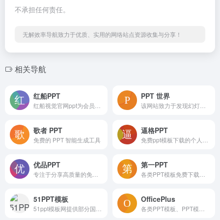
不承担任何责任。
无解效率导航致力于优质、实用的网络站点资源收集与分享！
相关导航
红船PPT
PPT 世界
红船视觉官网ppt为会员提供课件下载服务，包括党务工作、廉政党课、红色故事、法制教育、党建团建等主题，为支部书记讲党课提供ppt课件和专题党课材料。
该网站致力于发现幻灯的力量，为 Z 世代职场人提供 “智办公” 解决方案
歌者 PPT
逼格PPT
免费的 PPT 智能生成工具
免费ppt模板下载的个人博客网站
优品PPT
第一PPT
专注于分享高质量的免费PPT模板下载网站
各类PPT模板免费下载，PPT背景图片免费下载；
51PPT模板
OfficePlus
51ppt模板网提供部分国外ppt模板及Keynote模板，ppt模板下载，动态ppt模板，宽屏ppt模板，PowerPoint模版背景，ppt模板素材，图表，特效等幻灯片模板设计教程下载。
各类PPT模板、PPT模板免费下载