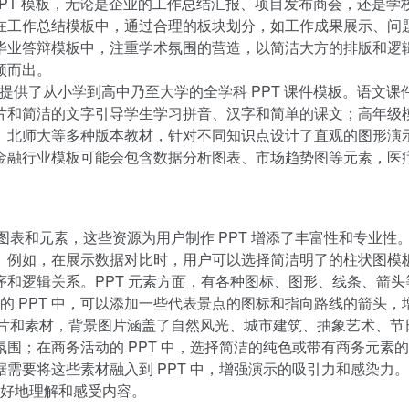
PPT 模板，无论是企业的工作总结汇报、项目发布商会，还是
在工作总结模板中，通过合理的板块划分，如工作成果展示、问
毕业答辩模板中，注重学术氛围的营造，以简洁大方的排版和逻
颖而出。
提供了从小学到高中乃至大学的全学科 PPT 课件模板。语文
片和简洁的文字引导学生学习拼音、汉字和简单的课文；高年级
、北师大等多种版本教材，针对不同知识点设计了直观的图形演
金融行业模板可能会包含数据分析图表、市场趋势图等元素，医
T 图表和元素，这些资源为用户制作 PPT 增添了丰富性和专业
。例如，在展示数据对比时，用户可以选择简洁明了的柱状图模
和逻辑关系。PPT 元素方面，有各种图标、图形、线条、箭头等
绍的 PPT 中，可以添加一些代表景点的图标和指向路线的箭头
景图片和素材，背景图片涵盖了自然风光、城市建筑、抽象艺术、节
围；在商务活动的 PPT 中，选择简洁的纯色或带有商务元素
要将这些素材融入到 PPT 中，增强演示的吸引力和感染力。
更好地理解和感受内容。