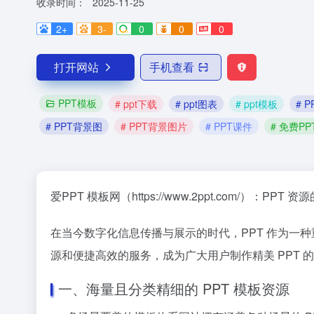
收录时间：
2025-11-25
2+
3-
0
0
0
打开网站
手机查看
PPT模板
# ppt下载
# ppt图表
# ppt模板
# 
# PPT背景图
# PPT背景图片
# PPT课件
# 免费P
爱PPT 模板网（https://www.2ppt.com/）：P
在当今数字化信息传播与展示的时代，PPT 作为一
源和便捷高效的服务，成为广大用户制作精美 PPT 的
一、海量且分类精细的 PPT 模板资源