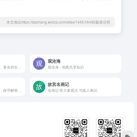
本文地址https://daohang.wjxlzs.com/sites/1445.html转载请注明
观沧海
历史上的今天、浏览历史事件、著名的生日、婚礼、死亡以及6000年历史中的人物
观沧海 - 地图共享知识
故宫名画记
搜集各类古今中外的历史故事，探寻解密鲜为人知的历史秘闻
名画记 听大家观点 与故人相识