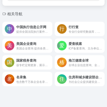
相关导航
中国执行信息公开网
行行查
提供全国法院执行案件的相关信息查询服务
专业行业研究数据库，机器人自动在数据生产平台完成数据清洗和数据转换，并实现精准标签及全流程可视化。
美国企业查询
爱查线索
美国企业查询 提供各类商业信息的重任
ICP备案查询、主办单位信息查询、企业主体、高管信息查询等相关信息查询服务
国家税务查询
格兰德查全球
该专栏定期更新，展示各省、市、自治区的A级纳税人信息，供公众查询和参考。
全球企业信息查询、全球客户背调、全球企业信用报告、海外资信调查报告、GCA国际信用认证、HS编码查询、外贸知识、外贸工具导航等优质服务和内容，助力外贸人的全球贸易，让您的全球生意更成功！
名录集
住房和城乡建设部企业资质查询平台
包含数千万条企业名录、供求信息，由众多子网站构成
为社会公众提供建筑业企业资质信息的查询服务