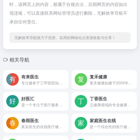
时，该网页上的内容，都属于合规合法，后期网页的内容如出
现违规，可以直接联系网站管理员进行删除，无解效率导航不
承担任何责任。
无解效率导航致力于优质、实用的网络站点资源收集与分享！
相关导航
有来医生
复禾健康
专注服务于三甲医院知名专家,生产权威医疗IP。依托强大的内容生产工具“有来号”助医实现知识沉淀及分享,让人人都能享有健康的科普知识！
复禾健康始建于2005年，是一家提供医疗健康优质内容和线下线上诊疗服务的网站。与全国知名三甲医院及医生保持长期合作，围绕医生打造个人 IP ，提升医生个人影响力，并将医生经验形成科普内容，为医患提供方便快捷的链接服务。
好医汇
丁香医生
是一个专注于医疗服务领域的在线平台
泛健康领域的专业健康生活方式平台
春雨医生
家庭医生在线
真实医生的在线医疗健康咨询服务
是一个综合性的医疗健康服务平台，致力于为大众提供全面、专业且实用的健康信息与服务，帮助人们更好地管理健康、预防疾病