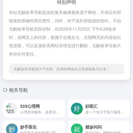
特别声明
本站无解效率导航提供的复禾健康都来源于网络，不保证外部
链接的准确性和完整性，同时，对于该外部链接的指向，不由
无解效率导航实际控制，在2025年11月25日 下午6:28收录
时，该网页上的内容，都属于合规合法，后期网页的内容如出
现违规，可以直接联系网站管理员进行删除，无解效率导航不
承担任何责任。
无解效率导航致力于优质、实用的网络站点资源收集与分享！
相关导航
525心理网
好医汇
心理咨询服务，是来访者、心理咨询师、心理机构首选的在线心理咨询平台，十八年老品牌值得信赖，百万用户的选择！
是一个专注于医疗服务领域的在线平台
妙手医生
就诊问问
妙手医生是为权威三甲医院专家全力打造的一档医疗健康科普品牌，包括视频科普、语音科普、视频问医生等服务
就诊问问，理解你的健康医疗问题，查找全网专业医疗信息。支持疾病、药品、医院、医生等常用医疗场景的搜索查询，致力于提供简洁可信的医疗信息内容。