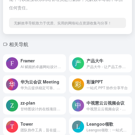
任何责任。
无解效率导航致力于优质、实用的网络站点资源收集与分享！
相关导航
Framer
产品大牛
AI 赋能的卓越网站设计平台
产品大牛 - 让产品工作更简单 平台简介 产品大牛（PM大牛...
华为云会议 Meeting
彩漩PPT
华为云提供稳定可靠、安全可信、可持续发展的云服务，致力于让云无处不在，让智能无所不及，共建智能世界云底座。助力企业降本增效，全球300万客户的共同选择。7x24小时专业服务支持，5天内无理由退订，免费快速备案。
一站式 PPT 协作分享平台
zz-plan
中视慧云云视频会议
甘特图设计的在线项目管理协作软件，旨在帮助用户高效地规划、执行和监控项目
中视慧云云视频会议 - 云视频会议，网络会议，屏幕共享，智能硬件，量子加密安全可靠
Tower
Leangoo领歌
团队协作工具，旨在提升团队协作效率和项目管理效能
Leangoo领歌：一站式敏捷项目管理解决方案 产品概述 L...