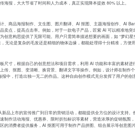
海报，大大节省了时间和人力成本，真正实现降本提效 80% 以上。
商品海报制作、文生图、图片翻译、AI 抠图、主题海报创作、AI Ba
品卖点，提高点击率。例如，对于一款电子产品，匠紫 AI 可以精准地
为创意构思提供了无限可能。用户只需简单描述想要的画面，如 “梦幻星
出来，无论是复杂的毛发还是精细的物体边缘，都能处理得十分精准，方便
板尺寸，根据自己的创意想法和项目需求，利用 AI 功能和丰富的素材
上传、抠图、变清晰、换背景、翻译文字等操作。例如，设计师在制作个
融入海报中，打造出独一无二的作品。这种自由创作模式充分发挥了用户的
手。从新品上市的宣传推广到日常的营销活动，都能提供全方位的设计支持
速制作活动海报、优惠券、限时折扣标识等素材，营造浓厚的促销氛围，提
区的消费者提供服务，AI 抠图可用于制作产品拼图、组合展示等创意图