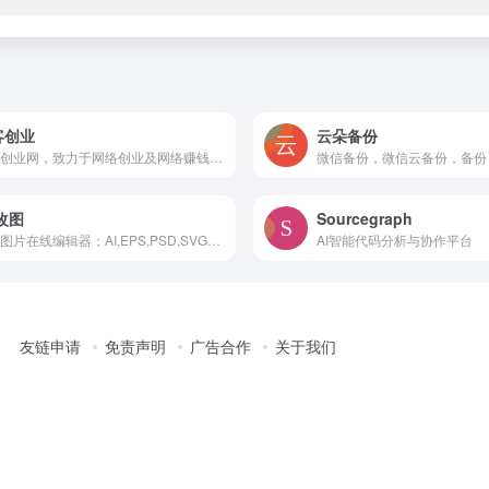
客创业
云朵备份
万客创业网，致力于网络创业及网络赚钱分享
微信备份，微信云备份，备份
 改图
Sourcegraph
万能图片在线编辑器；AI,EPS,PSD,SVG全格式支持。
AI智能代码分析与协作平台
友链申请
免责声明
广告合作
关于我们