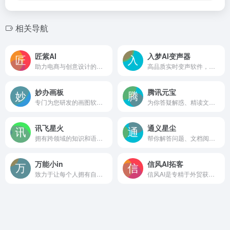
相关导航
匠紫AI
入梦AI变声器
助力电商与创意设计的智能利器
高品质实时变声软件，广泛应用于游戏直播、聊天、音频创作等多种场景
妙办画板
腾讯元宝
专门为您研发的画图软件工具
为你答疑解惑、精读文档、尽情创作 让元宝助你轻松工作
讯飞星火
通义星尘
拥有跨领域的知识和语言理解能力，能够基于自然对话方式理解与执行任务，提供语言理解、知识问答、逻辑推理、数学题解答、代码理解与编写等多种能力。
帮你解答问题、文档阅读、联网搜索并写作总结，最多支持1000万字的文档速读。通义tongyi.ai_你的全能AI助手
万能小in
信风AI拓客
致力于让每个人拥有自己的AI 小模型。不止是工具,更是AI学习伙伴!
信风AI是专精于外贸获客的AI智能体，为您实时搜索全球100+外贸数据渠道