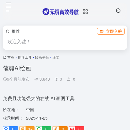
推荐
立即入驻
欢迎入驻！
首页
•
推荐工具
•
绘画平台
•
正文
笔魂AI绘画
9个月前发布
3,643
0
0
免费且功能强大的在线 AI 画图工具
所在地：
中国
收录时间：
2025-11-25
0
1-
0
0
0