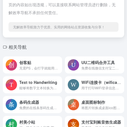
页的内容如出现违规，可以直接联系网站管理员进行删除，无
解效率导航不承担任何责任。
无解效率导航致力于优质、实用的网络站点资源收集与分享！
相关导航
创客贴
UU二维码合并工具
无需PS，会打字就能用的图片、视频编辑器
免费在线微信支付宝二维码合并工具，将两个二维码合并到一个二维或者图片中
Text to Handwriting
WiFi连接卡（wificard）
能够将数字文本转换为精美的手写笔记，适用于多种纸张背景
用于打印WiFi登录信息的工具，用户可以通过生成二维码的方式，将WiFi的SSID、密码等信息整合到一张卡片上，方便他人快速连接无线网络
条码生成器
桌面图标制作
免费的在线条形码生成器，支持多种条形码和二维码格式，包括 EAN、UPC、GS1 DataBar、Code-128、QR Code、Data Matrix、PDF417、邮政编码和ISBN等
将图片转换成桌面ico图标格式工具
村美小站
支付宝到账音效生成器