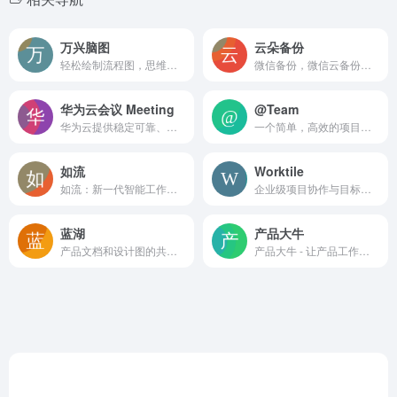
万兴脑图
云朵备份
轻松绘制流程图，思维导图，信息图，组织架构图，网络拓扑图，户型图，电路图等210种绘图类型。上万模板免费下载，一定程度可替代Visio。广泛应用于办公教育领域。
微信备份，微信云备份，备份，工具
华为云会议 Meeting
@Team
华为云提供稳定可靠、安全可信、可持续发展的云服务，致力于让云无处不在，让智能无所不及，共建智能世界云底座。助力企业降本增效，全球300万客户的共同选择。7x24小时专业服务支持，5天内无理由退订，免费快速备案。
一个简单，高效的项目协作工具
如流
Worktile
如流：新一代智能工作平台简介与使用指南 平台概述 如流是百度...
企业级项目协作与目标管理工具
蓝湖
产品大牛
产品文档和设计图的共享平台，帮助互联网团队更好地管理文档和设计图
产品大牛 - 让产品工作更简单 平台简介 产品大牛（PM大牛...