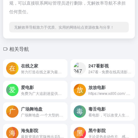
规，可以直接联系网站管理员进行删除，无解效率导航不承担
任何责任。
无解效率导航致力于优质、实用的网络站点资源收集与分享！
相关导航
在线之家
247看影视
努力打造在线之家为最好的海外热门影视剧在线观看站点!
247看 - 免费在线高清影视平台，提供最新电影、电视剧、动漫和综艺节目。1080P蓝光画质，无广告播放，支持手机观看。随时随地，想看就看。
爱电影
放放电影
免费为广大追剧迷提供在线播放的影视站
https://www.xd00.com/ 是 聚焦数字资源...
广场舞地盘
毒舌电影
广场舞地盘-一个大型的广场舞视频大全交流资源下载网站，收录最新最全的广场舞教学视频，最新视频第一时间发布，并提供免费的视频、MP3舞曲下载，设有各大知名舞队和热门舞曲视频专辑，寻找视频更方便简单。
看电影，可以改变人生！奈飞Netflix免费看，每天更新热火欧美日韩剧，最新韩国电影，在线免费电影网，VIP视频免费看！毒舌电影-dushe.app
海兔影院
黑牛影院
最新资源在官版推出后5～30分钟内同步更新，提供十大视频源线路，确保用户极速播放。独特的设计和强大的搜索功能，让您轻松找到想看的影片，支持投屏到电视，享受沉浸式观影体验。
无论是热血动作片、感人爱情剧，还是引人入胜的动漫，黑牛影院都为您精心推荐，确保您不错过任何精彩瞬间。网站还定期更新热门影视榜单，让用户及时了解流行趋势。黑牛影院，您的影视乐园!