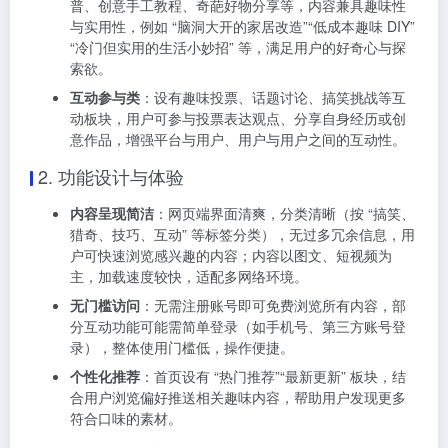
普、创意手工教程、奇葩好物分享等，内容兼具趣味性
与实用性，例如 “脑洞大开的家居改造”“低成本趣味 DIY”
“冷门但实用的生活小妙招” 等，满足用户的好奇心与探
索欲。
互动参与类
：设有趣味投票、话题讨论、搞笑挑战等互
动板块，用户可参与投票表达观点、分享自身经历或创
意作品，增强平台与用户、用户与用户之间的互动性。
2. 功能设计与体验
内容呈现简洁
：网页端界面清爽，分类清晰（按 “搞笑、
猎奇、技巧、互动” 等标签分类），无过多冗余信息，用
户可快速浏览感兴趣的内容；内容以图文、短视频为
主，加载速度较快，适配多网络环境。
无门槛访问
：无需注册账号即可免费浏览所有内容，部
分互动功能可能需简单登录（如手机号、第三方账号登
录），整体使用门槛低，操作便捷。
个性化推荐
：首页设有 “热门推荐”“最新更新” 板块，结
合用户浏览偏好推送相关趣味内容，帮助用户发现更多
符合口味的素材。