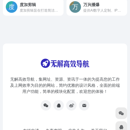
度加剪辑
万兴播爆
度加剪辑旨在打造简洁、好用的视频剪辑工具，致力于降低泛知识类作者的创作门槛，助力生产优质的作品。度加剪辑拥有简单好用的剪辑能力，高效准确的智能识别字幕能力，并且与百度网盘打通，支持下载并导入您的网盘素材。
提供AI数字人定制、IP人设定位、声像复刻、话题推荐、文案生成、智能混剪的一站式IP营销解决方案。
无解高效导航，集网址、资源、资讯于一体的为提高您的工作
及上网效率为目的的网站，简约优雅的设计风格，全面的前端
用户功能，简单的模块化配置，欢迎您的体验！