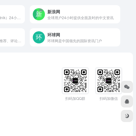
新浪网
俄罗斯卫星通讯社 新闻（Sputnik）24小时全天候追踪全球每日热点新闻及时报道国内外最新及重大新闻资讯，内容覆盖国内及国际突发新闻事件。卫星社秉承国际视野，力求及时、客观、权威、独立地报道全球资讯。
全球用户24小时提供全面及时的中文资讯
环球网
提供图书、电影、音乐唱片的推荐、评论和价格比较，以及城市独特的文化生活。
环球网是中国领先的国际资讯门户
扫码加QQ群
扫码加微信