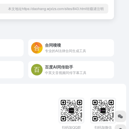
本文地址https://daohang.wjxlzs.com/sites/843.html转载请注明
合同嗖嗖
专业的AI法律合同生成工具
百度AI同传助手
中英文音视频同传字幕工具
扫码加QQ群
扫码加微信