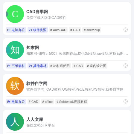
CAD自学网
免费下载各版本CAD软件
电脑办公
软件资源
# AutoCAD
# CAD
# sketchup
知末网
知末网-拥有近500万效果图作品,提供3d模型,su模型,材质贴图,cad图纸,软件/插件等素材下载.是帮助设计师提升工作效率,学习成长,开拓眼界的交流社区.
三维素材
其他素材
# 3d材质贴图
# CAD
# 室内设计图
软件自学网
软件自学网_CAD教程,UG教程,Pro/E教程,PS教程,我要自学网
电脑办公
# CAD
# office
# Solidwosk视频教程
人人文库
在线文档分享平台