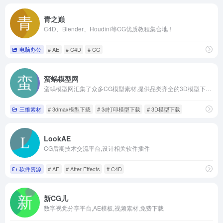
青之巅
C4D、Blender、Houdini等CG优质教程集合地！
电脑办公
# AE
# C4D
# CG
蛮蜗模型网
蛮蜗模型网汇集了众多CG模型素材,提供品类齐全的3D模型下载,包含了游戏模型,影视模型,3D打印模型等各类三维数字模型。免费分享CG美术需求,美术制作需求信息实时更新,欢迎甲乙方、广大设计师和cg爱好者们加入
三维素材
# 3dmax模型下载
# 3d打印模型下载
# 3D模型下载
LookAE
CG后期技术交流平台,设计相关软件插件
软件资源
# AE
# After Effects
# C4D
新CG儿
数字视觉分享平台,AE模板,视频素材,免费下载