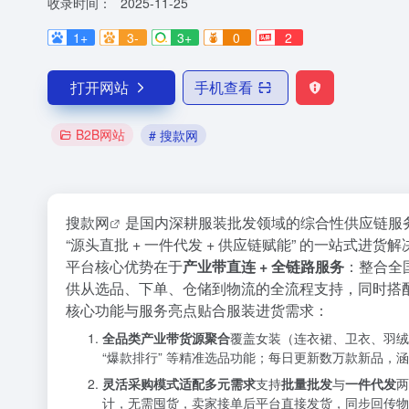
收录时间：
2025-11-25
1+
3-
3+
0
2
打开网站
手机查看
B2B网站
# 搜款网
搜款网
是国内深耕服装批发领域的综合性供应链服
“源头直批 + 一件代发 + 供应链赋能” 的一站
平台核心优势在于
产业带直连 + 全链路服务
：整合全
供从选品、下单、仓储到物流的全流程支持，同时搭
核心功能与服务亮点贴合服装进货需求：
全品类产业带货源聚合
覆盖女装（连衣裙、卫衣、羽绒
“爆款排行” 等精准选品功能；每日更新数万款新品
灵活采购模式适配多元需求
支持
批量批发
与
一件代发
两
计，无需囤货，卖家接单后平台直接发货，同步回传物