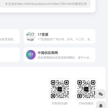
本文地址https://daohang.wjxlzs.com/sites/1304.html转载请注明
17货源
开山网(k3)是一家专门做温岭女鞋货源批发的网站；数千家经过严格认证筛选的女鞋生产厂家为全国各地电商卖家、批发零售商提供稳定靠谱的女鞋货源，开山网每天展示丰富的一手货源女鞋，并提供快速发布、下载，女鞋一件代发、推荐专业女鞋摄影等优质服务；为广大温岭女鞋从业者更专注做生意保驾护航
17货源提供广州沙河、白马、十三行、女人街等服装批发市场货源一件起批并支持一件代发
中国供应商网
供应商网国内优质的B2B网站，是中小企业老板推广的B2B平台
扫码加QQ群
扫码加微信