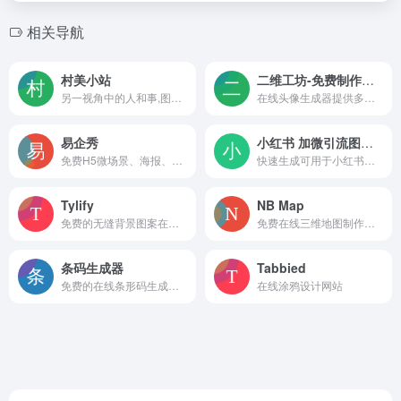
相关导航
村美小站
二维工坊-免费制作国庆头像
另一视角中的人和事,图片,摄影,应用工具,企业管理,质量管理,流程控制
在线头像生成器提供多种头像样式和节日气氛素材如国庆头像、国旗头像、新年头像、情侣头像等，可快速将你的头像加上精美的图案，上传头像免费制作一键生成头像。
易企秀
小红书 加微引流图生成器
免费H5微场景、海报、长图、表单、视频、互动游戏、画册、数字人、建站、小程序等制作工具及企业微信私域数字智能营销平台
快速生成可用于小红书聊天的加微信表情图！
Tylify
NB Map
免费的无缝背景图案在线生成器
免费在线三维地图制作工具
条码生成器
Tabbied
免费的在线条形码生成器，支持多种条形码和二维码格式，包括 EAN、UPC、GS1 DataBar、Code-128、QR Code、Data Matrix、PDF417、邮政编码和ISBN等
在线涂鸦设计网站